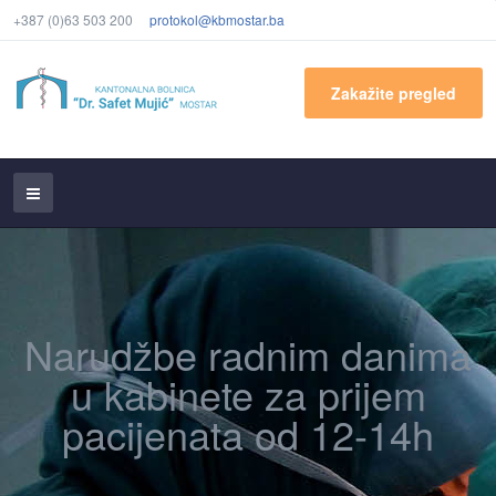
+387 (0)63 503 200
protokol@kbmostar.ba
Zakažite pregled
Narudžbe radnim danima
u kabinete za prijem
pacijenata od 12-14h