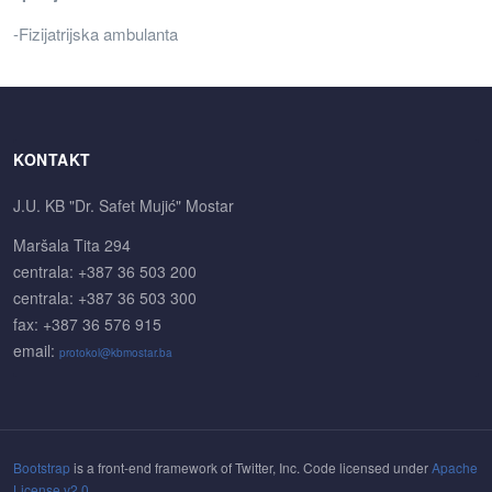
-Fizijatrijska ambulanta
KONTAKT
J.U. KB "Dr. Safet Mujić" Mostar
Maršala Tita 294
centrala: +387 36 503 200
centrala: +387 36 503 300
fax: +387 36 576 915
email:
protokol@kbmostar.ba
Bootstrap
is a front-end framework of Twitter, Inc. Code licensed under
Apache
License v2.0
.