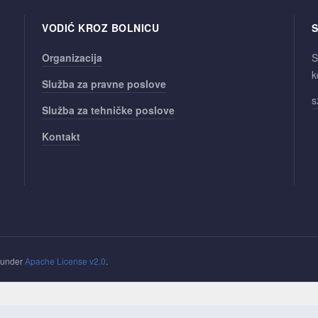
VODIĆ KROZ BOLNICU
S
Organizacija
S
k
Služba za pravne poslove
s
Služba za tehničke poslove
Kontakt
d under
Apache License v2.0
.