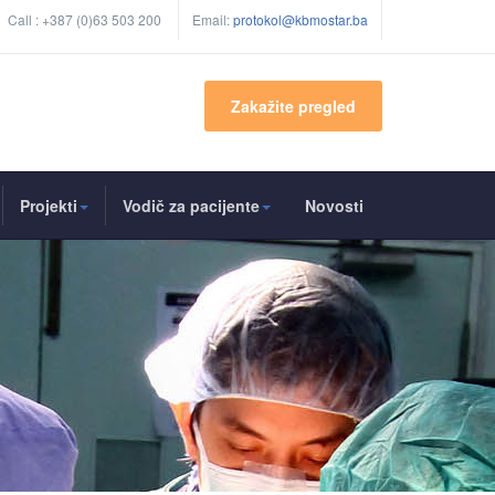
Call :
+387 (0)63 503 200
Email:
protokol@kbmostar.ba
Zakažite pregled
Projekti
Vodič za pacijente
Novosti