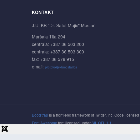
KONTAKT
J.U. KB "Dr. Safet Mujić" Mostar
Maršala Tita 294
centrala: +387 36 503 200
centrala: +387 36 503 300
fax: +387 36 576 915
email:
protokol@kbmostar.ba
Bootstrap
is a front-end framework of Twitter, Inc. Code license
Font Awesome
font licensed under
SIL OFL 1.1
.