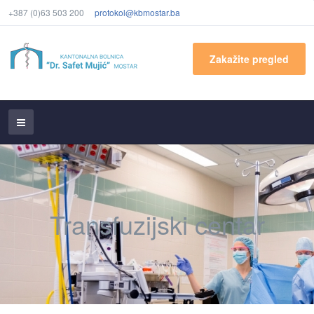
+387 (0)63 503 200
protokol@kbmostar.ba
Zakažite pregled
Transfuzijski centar