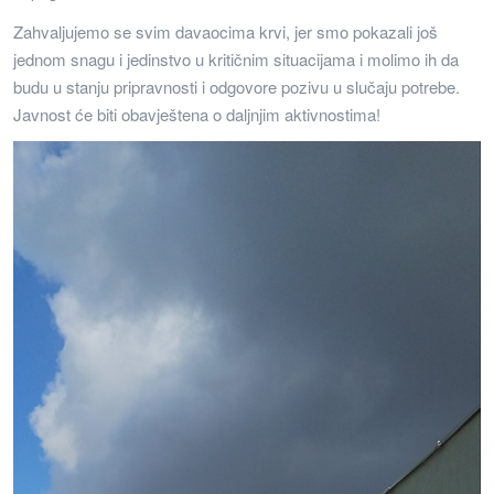
Zahvaljujemo se svim davaocima krvi, jer smo pokazali još
jednom snagu i jedinstvo u kritičnim situacijama i molimo ih da
budu u stanju pripravnosti i odgovore pozivu u slučaju potrebe.
Javnost će biti obavještena o daljnjim aktivnostima!