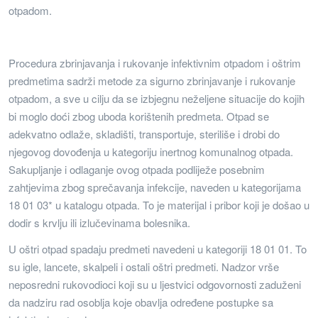
otpadom.
Procedura zbrinjavanja i rukovanje infektivnim otpadom i oštrim
predmetima sadrži metode za sigurno zbrinjavanje i rukovanje
otpadom, a sve u cilju da se izbjegnu neželjene situacije do kojih
bi moglo doći zbog uboda korištenih predmeta. Otpad se
adekvatno odlaže, skladišti, transportuje, steriliše i drobi do
njegovog dovođenja u kategoriju inertnog komunalnog otpada.
Sakupljanje i odlaganje ovog otpada podliježe posebnim
zahtjevima zbog sprečavanja infekcije, naveden u kategorijama
18 01 03* u katalogu otpada. To je materijal i pribor koji je došao u
dodir s krvlju ili izlučevinama bolesnika.
U oštri otpad spadaju predmeti navedeni u kategoriji 18 01 01. To
su igle, lancete, skalpeli i ostali oštri predmeti. Nadzor vrše
neposredni rukovodioci koji su u ljestvici odgovornosti zaduženi
da nadziru rad osoblja koje obavlja određene postupke sa