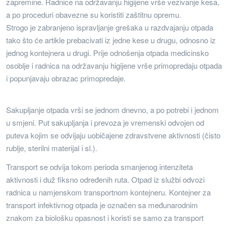
zapremine. Radnice na održavanju higijene vrše vezivanje kesa,
a po proceduri obavezne su koristiti zaštitnu opremu.
Strogo je zabranjeno ispravljanje grešaka u razdvajanju otpada
tako što će artikle prebacivati iz jedne kese u drugu, odnosno iz
jednog kontejnera u drugi. Prije odnošenja otpada medicinsko
osoblje i radnica na održavanju higijene vrše primopredaju otpada
i popunjavaju obrazac primopredaje.
Sakupljanje otpada vrši se jednom dnevno, a po potrebi i jednom
u smjeni. Put sakupljanja i prevoza je vremenski odvojen od
puteva kojim se odvijaju uobičajene zdravstvene aktivnosti (čisto
rublje, sterilni materijal i sl.).
Transport se odvija tokom perioda smanjenog intenziteta
aktivnosti i duž fiksno određenih ruta. Otpad iz službi odvozi
radnica u namjenskom transportnom kontejneru. Kontejner za
transport infektivnog otpada je označen sa međunarodnim
znakom za biološku opasnost i koristi se samo za transport