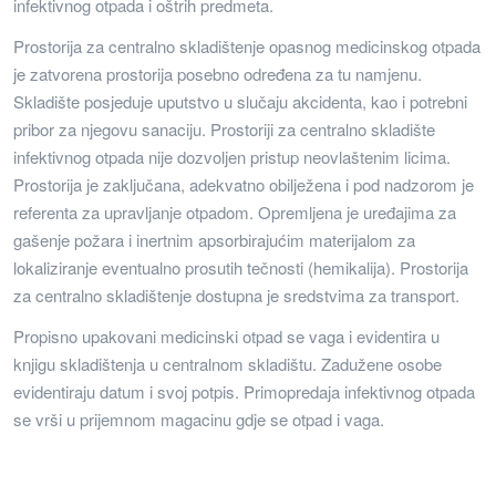
infektivnog otpada i oštrih predmeta.
Prostorija za centralno skladištenje opasnog medicinskog otpada
je zatvorena prostorija posebno određena za tu namjenu.
Skladište posjeduje uputstvo u slučaju akcidenta, kao i potrebni
pribor za njegovu sanaciju. Prostoriji za centralno skladište
infektivnog otpada nije dozvoljen pristup neovlaštenim licima.
Prostorija je zaključana, adekvatno obilježena i pod nadzorom je
referenta za upravljanje otpadom. Opremljena je uređajima za
gašenje požara i inertnim apsorbirajućim materijalom za
lokaliziranje eventualno prosutih tečnosti (hemikalija). Prostorija
za centralno skladištenje dostupna je sredstvima za transport.
Propisno upakovani medicinski otpad se vaga i evidentira u
knjigu skladištenja u centralnom skladištu. Zadužene osobe
evidentiraju datum i svoj potpis. Primopredaja infektivnog otpada
se vrši u prijemnom magacinu gdje se otpad i vaga.