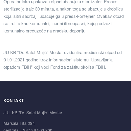
Operator tako upakovan otpad ubacuje u sterilizator. Proces
sterilizacije traje 30 minuta, a nakon toga se ubacuje u drobilicu
koja isitni sadržaj i ubacuje ga u press-kontejner. Ovakav otpad
se tretira kao komunalni, inertni ili neopasni, kojeg odvozi
komunalno preduzeće na gradsku deponiju.
JU KB “Dr. Safet Mujić” Mostar evidentira medicinski otpad od
01.01.2021.godine kroz informacioni sistemu “Upravljanja
otpadom FBiH” koji vodi Fond za zaštitu okoliša FBiH.
KONTAKT
J.U. KB "Dr. Safet Mujić" Mostar
Maršala Tita 294
centrala: +387 36 503 200