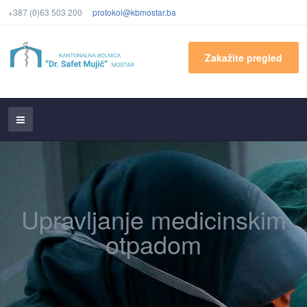
+387 (0)63 503 200
protokol@kbmostar.ba
Zakažite pregled
Upravljanje medicinskim
otpadom