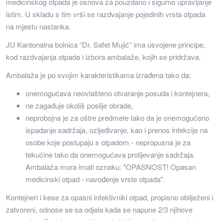
medicinskog otpada je osnova za pouzdano i sigurno upravljanje
istim. U skladu s tim vrši se razdvajanje pojedinih vrsta otpada
na mjestu nastanka.
JU Kantonalna bolnica “Dr. Safet Mujić” ima usvojene principe,
kod razdvajanja otpada i izbora ambalaže, kojih se pridržava.
Ambalaža je po svojim karakteristikama izrađena tako da:
onemogućava neovlašteno otvaranje posuda i kontejnera,
ne zagađuje okoliš poslije obrade,
neprobojna je za oštre predmete tako da je onemogućeno
ispadanje sadržaja, ozljeđivanje, kao i prenos infekcije na
osobe koje postupaju s otpadom - nepropusna je za
tekućine tako da onemogućava prolijevanje sadržaja.
Ambalaža mora imati oznaku: "OPASNOST! Opasan
medicinski otpad - navođenje vrste otpada".
Kontejneri i kese za opasni infektivniki otpad, propisno obilježeni i
zatvoreni, odnose se sa odjela kada se napune 2/3 njihove