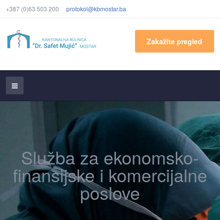
+387 (0)63 503 200
protokol@kbmostar.ba
Zakažite pregled
Služba za ekonomsko-
finansijske i komercijalne
poslove