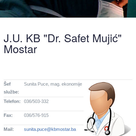
J.U. KB "Dr. Safet Mujić"
Mostar
Šef
Sunita Puce, mag. ekonomije
službe:
Telefon:
036/503-332
Fax:
036/576-915
Mail:
sunita.puce@kbmostar.ba