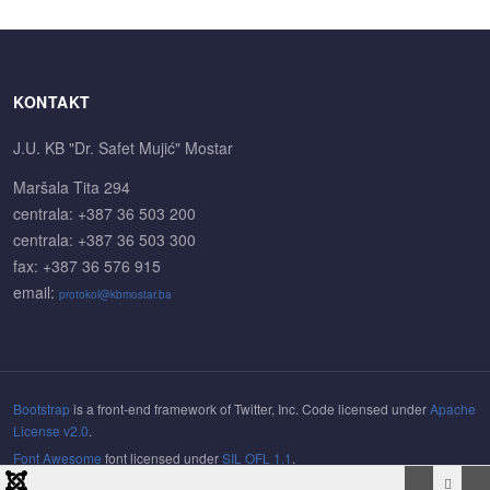
KONTAKT
J.U. KB "Dr. Safet Mujić" Mostar
Maršala Tita 294
centrala: +387 36 503 200
centrala: +387 36 503 300
fax: +387 36 576 915
email:
protokol@kbmostar.ba
Bootstrap
is a front-end framework of Twitter, Inc. Code licensed under
Apache
License v2.0
.
Font Awesome
font licensed under
SIL OFL 1.1
.