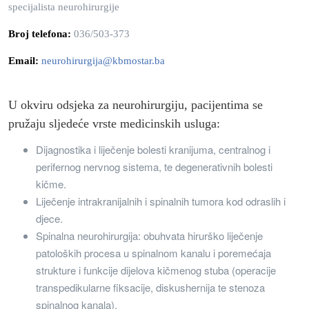
specijalista neurohirurgije
Broj telefona:
036/503-373
Email:
neurohirurgija@kbmostar.ba
U okviru odsjeka za neurohirurgiju, pacijentima se
pružaju sljedeće vrste medicinskih usluga:
Dijagnostika i liječenje bolesti kranijuma, centralnog i
perifernog nervnog sistema, te degenerativnih bolesti
kičme.
Liječenje intrakranijalnih i spinalnih tumora kod odraslih i
djece.
Spinalna neurohirurgija: obuhvata hirurško liječenje
patoloških procesa u spinalnom kanalu i poremećaja
strukture i funkcije dijelova kičmenog stuba (operacije
transpedikularne fiksacije, diskushernija te stenoza
spinalnog kanala).