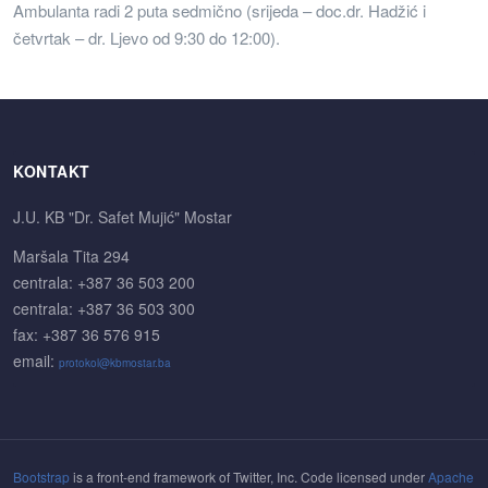
Ambulanta radi 2 puta sedmično (srijeda – doc.dr. Hadžić i
četvrtak – dr. Ljevo od 9:30 do 12:00).
KONTAKT
J.U. KB "Dr. Safet Mujić" Mostar
Maršala Tita 294
centrala: +387 36 503 200
centrala: +387 36 503 300
fax: +387 36 576 915
email:
protokol@kbmostar.ba
Bootstrap
is a front-end framework of Twitter, Inc. Code licensed under
Apache