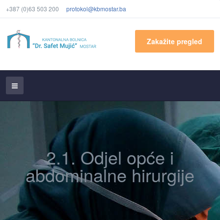
+387 (0)63 503 200
protokol@kbmostar.ba
Zakažite pregled
2.1. Odjel opće i
abdominalne hirurgije