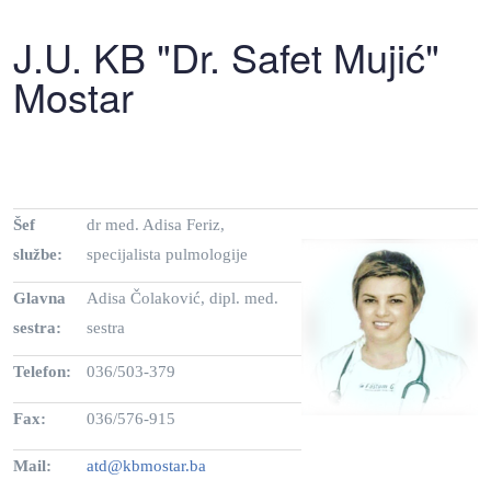
J.U. KB "Dr. Safet Mujić"
Mostar
Šef
dr med. Adisa Feriz,
službe:
specijalista pulmologije
Glavna
Adisa Čolaković, dipl. med.
sestra:
sestra
Telefon:
036/503-379
Fax:
036/576-915
Mail:
atd@kbmostar.ba