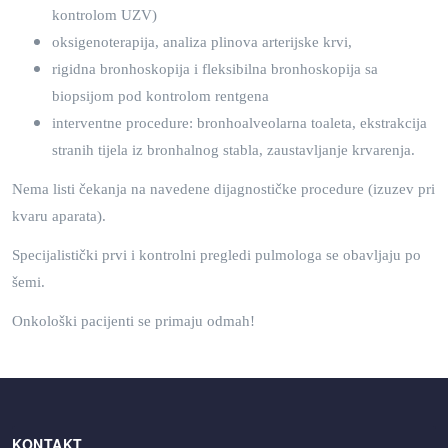
kontrolom UZV)
oksigenoterapija, analiza plinova arterijske krvi,
rigidna bronhoskopija i fleksibilna bronhoskopija sa
biopsijom pod kontrolom rentgena
interventne procedure: bronhoalveolarna toaleta, ekstrakcija
stranih tijela iz bronhalnog stabla, zaustavljanje krvarenja.
Nema listi čekanja na navedene dijagnostičke procedure (izuzev pri
kvaru aparata).
Specijalistički prvi i kontrolni pregledi pulmologa se obavljaju po
šemi.
Onkološki pacijenti se primaju odmah!
KONTAKT