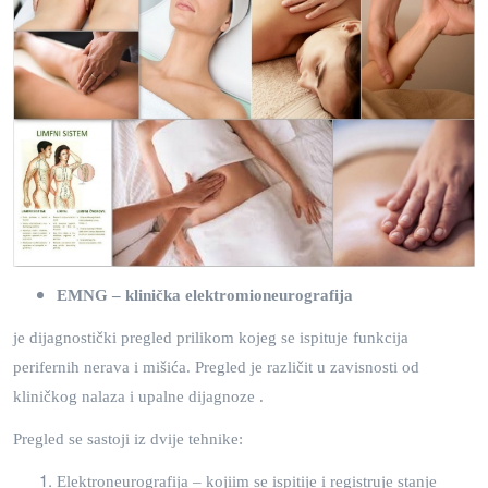
EMNG – klinička elektromioneurografija
je dijagnostički pregled prilikom kojeg se ispituje funkcija
perifernih nerava i mišića. Pregled je različit u zavisnosti od
kliničkog nalaza i upalne dijagnoze .
Pregled se sastoji iz dvije tehnike:
Elektroneurografija – kojiim se ispitije i registruje stanje