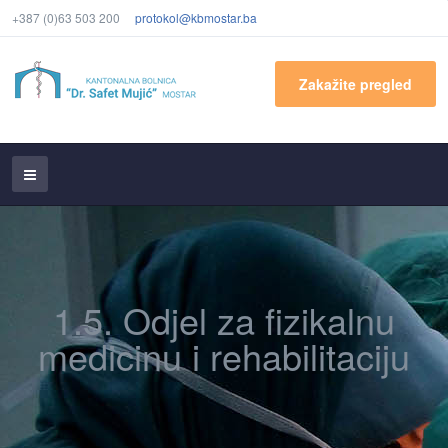
+387 (0)63 503 200
protokol@kbmostar.ba
Zakažite pregled
1.5. Odjel za fizikalnu
medicinu i rehabilitaciju