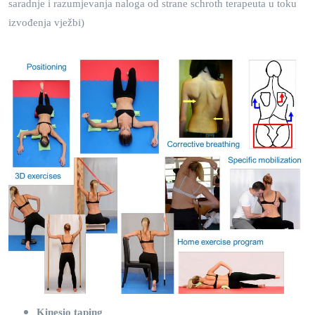
saradnje i razumjevanja naloga od strane schroth terapeuta u toku
izvođenja vježbi)
Kinesio taping