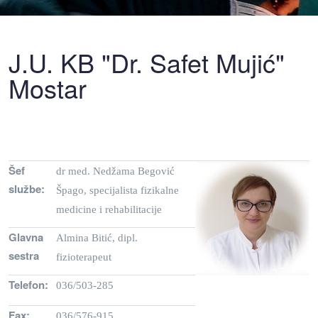
J.U. KB "Dr. Safet Mujić"
Mostar
Šef
dr med. Nedžama Begović
službe:
Špago, specijalista fizikalne
medicine i rehabilitacije
Glavna
Almina Bitić, dipl.
sestra
fizioterapeut
Telefon:
036/503-285
Fax:
036/576-915