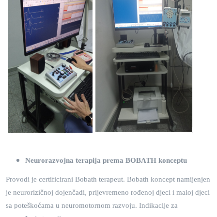
Neurorazvojna terapija prema BOBATH konceptu
Provodi je certificirani Bobath terapeut. Bobath koncept namijenjen
je neurorizičnoj dojenčadi, prijevremeno rođenoj djeci i maloj djeci
sa poteškoćama u neuromotornom razvoju. Indikacije za