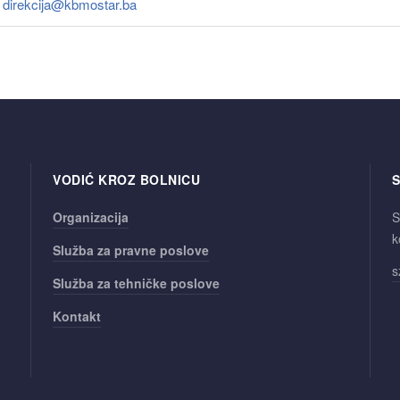
:
direkcija@kbmostar.ba
VODIĆ KROZ BOLNICU
S
Organizacija
S
k
Služba za pravne poslove
s
Služba za tehničke poslove
Kontakt