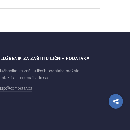
LUŽBENIK ZA ZAŠTITU LIČNIH PODATAKA
lužbenika za zaštitu ličnih podataka možete
ontaktirati na email adresu:
zzp@kbmostar.ba