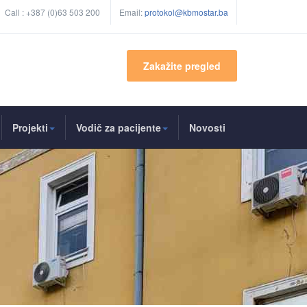
Call :
+387 (0)63 503 200
Email:
protokol@kbmostar.ba
Zakažite pregled
Projekti
Vodič za pacijente
Novosti