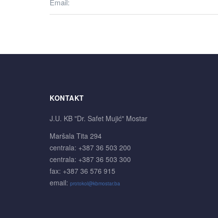
Email
KONTAKT
J.U. KB "Dr. Safet Mujić" Mostar
Maršala Tita 294
centrala: +387 36 503 200
centrala: +387 36 503 300
fax: +387 36 576 915
email:
protokol@kbmostar.ba