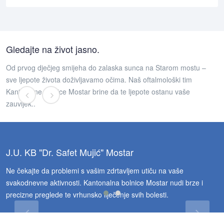
Gledajte na život jasno.
Od prvog dječjeg smijeha do zalaska sunca na Starom mostu –
sve ljepote života doživljavamo očima. Naš oftalmološki tim
Kantonalne bolnice Mostar brine da te ljepote ostanu vaše
zauvijek..
J.U. KB "Dr. Safet Mujić" Mostar
Ne čekajte da problemi s vašim zdrtavljem utiču na vaše
svakodnevne aktivnosti. Kantonalna bolnice Mostar nudi brze i
precizne preglede te vrhunsko liječenje svih bolesti.