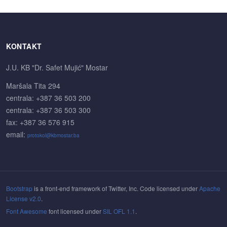
KONTAKT
J.U. KB "Dr. Safet Mujić" Mostar
Maršala Tita 294
centrala: +387 36 503 200
centrala: +387 36 503 300
fax: +387 36 576 915
email:
protokol@kbmostar.ba
Bootstrap
is a front-end framework of Twitter, Inc. Code licensed under
Apache
License v2.0
.
Font Awesome
font licensed under
SIL OFL 1.1
.