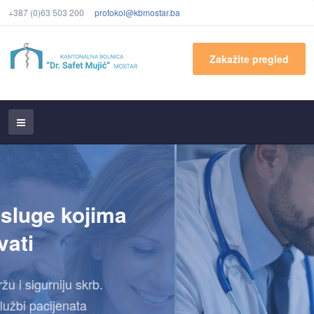
+387 (0)63 503 200
protokol@kbmostar.ba
Zakažite pregled
Vaša bolnica. Vaša sigurnost